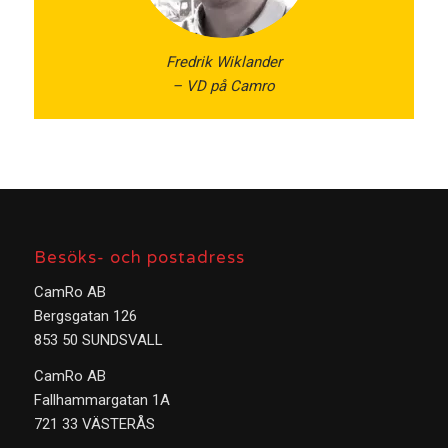
Fredrik Wiklander
– VD på Camro
Besöks- och postadress
CamRo AB
Bergsgatan 126
853 50 SUNDSVALL
CamRo AB
Fallhammargatan 1A
721 33 VÄSTERÅS