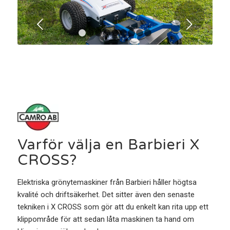
Nästa
1
2
3
4
5
6
7
8
9
Varför välja en Barbieri X
CROSS?
Elektriska grönytemaskiner från Barbieri håller högtsa
kvalité och driftsäkerhet. Det sitter även den senaste
tekniken i X CROSS som gör att du enkelt kan rita upp ett
klippområde för att sedan låta maskinen ta hand om