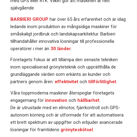
med GPS eller RTK. Vilket gör att maskinen är helt
självgående.
BARBIERI GROUP
har över 65 års erfarenhet och är idag
ledande inom produktion av mångsidiga maskiner för
småskaligt jordbruk och landskapsarkitektur. Barbieri
tillhandahåller innovativa lösningar till professionella
operatörer i mer än
30 länder
.
Företagets fokus är att tillämpa den senaste tekniken
inom specialiserad grönyteteknik och upprätthålla de
grundläggande värden som erkänts av kunder och
partners genom åren:
effektivitet
och
tillförlitlighet
.
Våra toppmoderna maskiner återspeglar företagets
engagemang för
innovation
och
hållbarhet
.
De är utrustade med en elmotor, fjärrkontroll och GPS-
autonom körning och är utformade för att automatisera
ett brett spektrum av uppgifter och erbjuder avancerade
lösningar för framtidens
grönyteskötsel
.