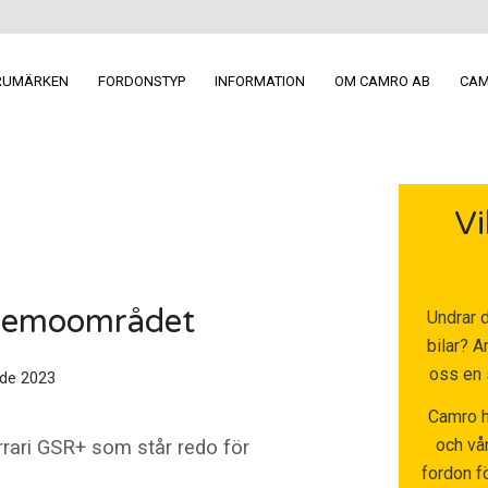
RUMÄRKEN
FORDONSTYP
INFORMATION
OM CAMRO AB
CAM
Vi
 demoområdet
Undrar d
bilar? A
oss en 
de 2023
Camro h
och vår
errari GSR+ som står redo för
fordon fö