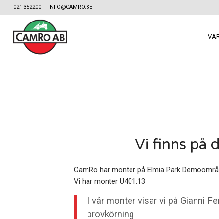
021-352200
INFO@CAMRO.SE
VA
Vi finns på
CamRo har monter på Elmia Park Demoområ
Vi har monter U401:13
I vår monter visar vi på Gianni F
provkörning