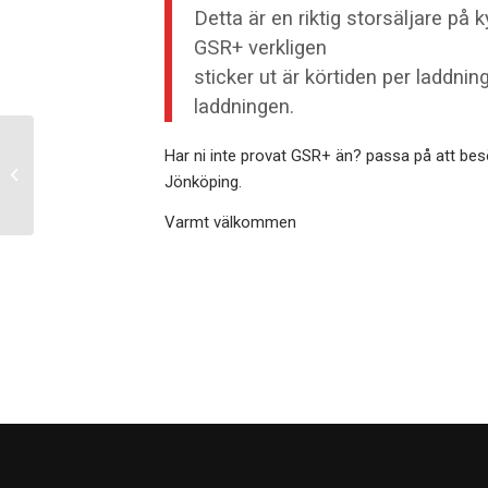
Detta är en riktig storsäljare på
GSR+ verkligen
sticker ut är körtiden per laddni
laddningen.
Har ni inte provat GSR+ än? passa på att be
Ny importör för Remarc
Jönköping.
i Sverige
Varmt välkommen