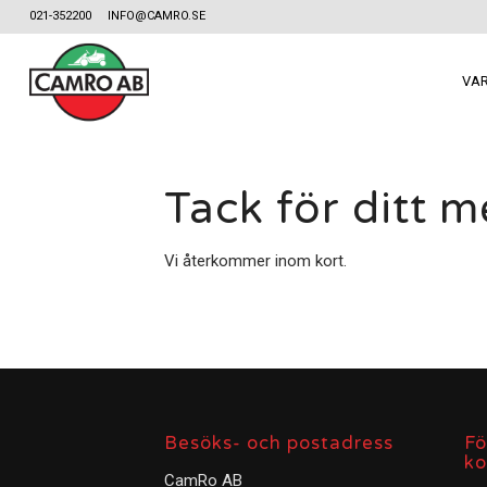
021-352200
INFO@CAMRO.SE
VA
Tack för ditt 
Vi återkommer inom kort.
Besöks- och postadress
Fö
ko
CamRo AB