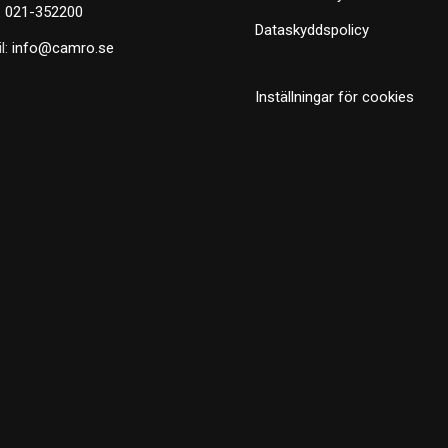
:
021-352200
Dataskyddspolicy
l:
info@camro.se
Inställningar för cookies